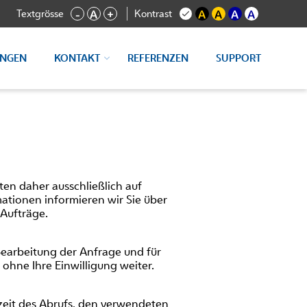
Textgrösse
Kontrast
-
A
+
A
A
A
A
UNGEN
KONTAKT
REFERENZEN
SUPPORT
ten daher ausschließlich auf
tionen informieren wir Sie über
 Aufträge.
earbeitung der Anfrage und für
ohne Ihre Einwilligung weiter.
zeit des Abrufs, den verwendeten