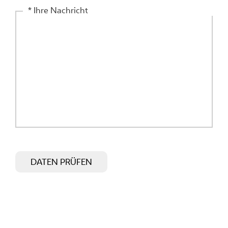
* Ihre Nachricht
Bitte
dieses
DATEN PRÜFEN
Feld
leer
lassen