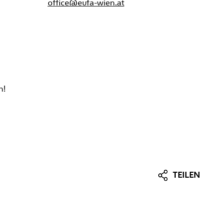
office@eufa-wien.at
n!
TEILEN
Facebook
EU-Förderagentur GmbH
Tel.:
+43 1 89 08 088 2105
LinkedIn
E-mail:
office@eufa-wien.at