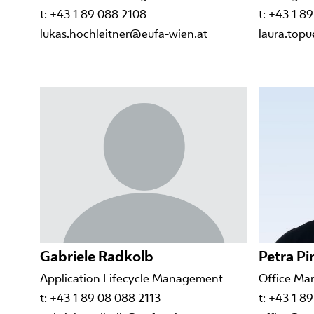
t: +43 1 89 088 2108
t: +43 1 8
lukas.hochleitner@eufa-wien.at
laura.top
Gabriele Radkolb
Petra Pi
Application Lifecycle Management
Office M
t: +43 1 89 08 088 2113
t: +43 1 8