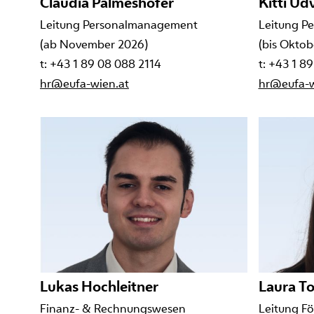
Claudia Palmeshofer
Kitti Ud
Leitung Personalmanagement
Leitung P
(ab November 2026)
(bis Oktob
t: +43 1 89 08 088 2114
t: +43 1 8
hr@eufa-wien.at
hr@eufa-w
Lukas Hochleitner
Laura T
Finanz- & Rechnungswesen
Leitung F