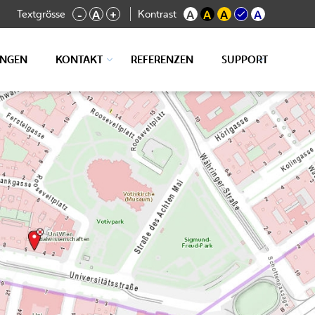
Textgrösse
Kontrast
-
A
+
A
A
A
A
UNGEN
KONTAKT
REFERENZEN
SUPPORT