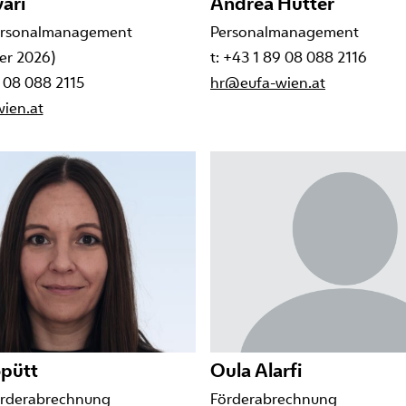
vari
Andrea Hutter
ersonalmanagement
Personalmanagement
er 2026)
t: +43 1 89 08 088 2116
9 08 088 2115
hr@eufa-wien.at
ien.at
opütt
Oula Alarfi
örderabrechnung
Förderabrechnung