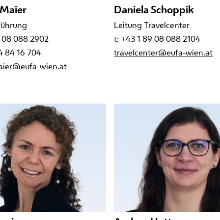
 Maier
Daniela Schoppik
führung
Leitung Travelcenter
9 08 088 2902
t: +43 1 89 08 088 2104
4 84 16 704
travelcenter@eufa-wien.at
aier@eufa-wien.at