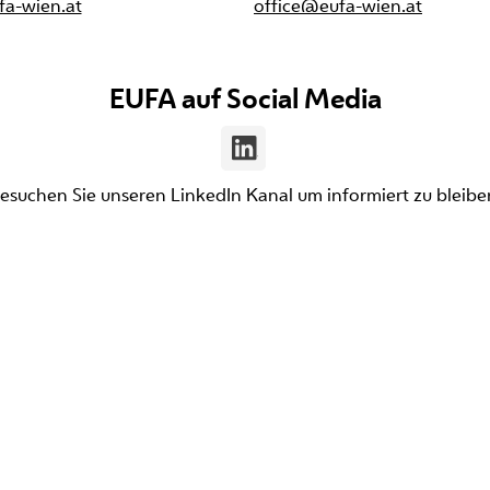
fa-wien.at
office@eufa-wien.at
EUFA auf Social Media
esuchen Sie unseren LinkedIn Kanal um informiert zu bleibe