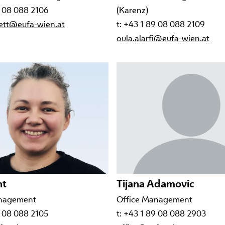
9 08 088 2106
(Karenz)
uett@eufa-wien.at
t: +43 1 89 08 088 2109
oula.alarfi@eufa-wien.at
nt
Tijana Adamovic
anagement
Office Management
9 08 088 2105
t: +43 1 89 08 088 2903