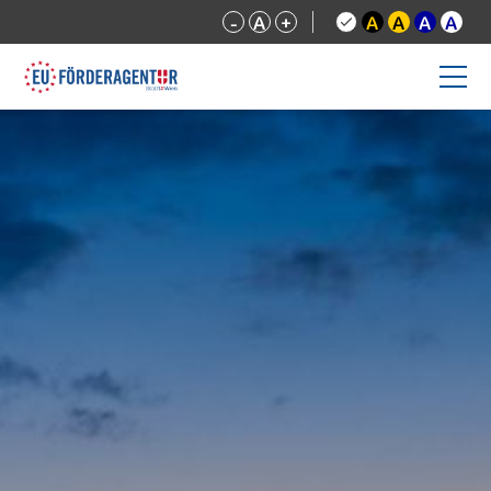
-
A
+
A
A
A
A