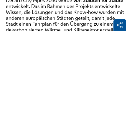
Decarb City Pipes 2050 wurde
von Städten für Städte
entwickelt. Das im Rahmen des Projekts entwickelte
Wissen, die Lösungen und das Know-how wurden mit
anderen europäischen Städten geteilt, damit jede
Stadt einen Fahrplan für den Übergang zu einem
dekarbonisierten Wärme- und Kältesektor erstellen
kann.
Facebo
Durch den
peer-to-peer Austausch
wurden
Kompetenzen im Umgang mit Energiedaten,
LinkedI
Planungswerkzeugen, Instrumenten sowie rechtliches
und technisch-ökonomisches Wissen getauscht und
E-
aufgebaut. Die Städte profitierten von den
Mail
Perspektiven, Entwicklungsstufen und
Planungstraditionen der anderen. Ziel war es, über 80
weitere Städte zu motivieren und dabei zu
unterstützen, ihre eigene Roadmap zu entwickeln.