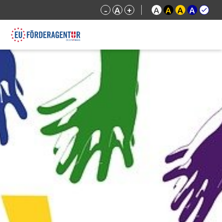
-
A
+
A
A
A
A