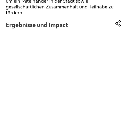
um ein Miteinander in der Stadt sowie
gesellschaftlichen Zusammenhalt und Teilhabe zu
fördern.
Ergebnisse und Impact
Die Methodik der Policy Labs, die eng mit
partizipatorischen Praktiken
verknüpft ist, wird die
Facebo
Teilnehmenden dazu ermutigen, innovative
LinkedI
Interaktionen zu entwickeln. Einerseits werden
Migrant*innen und Asylbewerber*innen zu aktiven
E-
Akteur*innen in lokalen Integrationsstrategien, die in
Mail
der Lage sind, die Umsetzung dieser Strategien zu
beeinflussen, indem sie ihre Ansichten und
Erfahrungen mit relevanten Stakeholdern teilen.
Andererseits entwickeln sich die lokalen Stakeholder
zu kooperativen Akteur*innen, die über die
notwendigen Informationen verfügen, um
funktionierende Strategien umzusetzen.
Daher führen Policy Labs zur Entwicklung von
Maßnahmen der Interessengruppen, die die
Maßnahmen anderer Interessengruppen ergänzen,
während die Praxis der Policy Labs die Optimierung