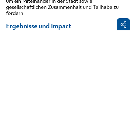
um ein Miteinander in der Stadt sowie
gesellschaftlichen Zusammenhalt und Teilhabe zu
fördern.
Ergebnisse und Impact
Die Methodik der Policy Labs, die eng mit
partizipatorischen Praktiken
verknüpft ist, wird die
Facebo
Teilnehmenden dazu ermutigen, innovative
LinkedI
Interaktionen zu entwickeln. Einerseits werden
Migrant*innen und Asylbewerber*innen zu aktiven
E-
Akteur*innen in lokalen Integrationsstrategien, die in
Mail
der Lage sind, die Umsetzung dieser Strategien zu
beeinflussen, indem sie ihre Ansichten und
Erfahrungen mit relevanten Stakeholdern teilen.
Andererseits entwickeln sich die lokalen Stakeholder
zu kooperativen Akteur*innen, die über die
notwendigen Informationen verfügen, um
funktionierende Strategien umzusetzen.
Daher führen Policy Labs zur Entwicklung von
Maßnahmen der Interessengruppen, die die
Maßnahmen anderer Interessengruppen ergänzen,
während die Praxis der Policy Labs die Optimierung