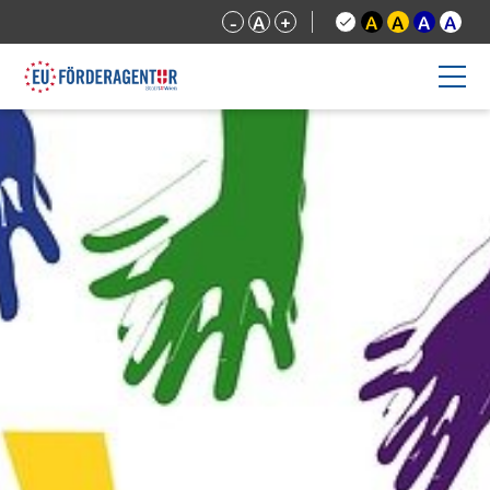
-
A
+
A
A
A
A