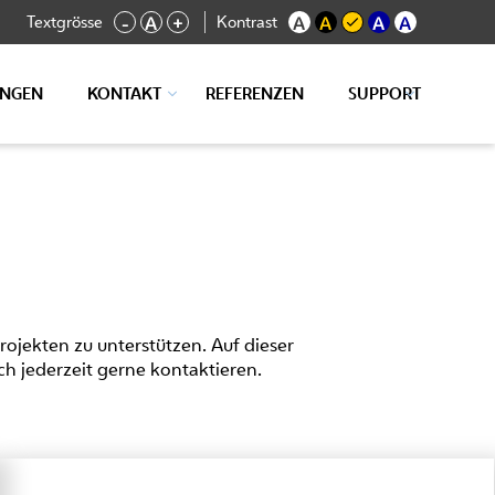
Textgrösse
Kontrast
-
A
+
A
A
A
A
UNGEN
KONTAKT
REFERENZEN
SUPPORT
ojekten zu unterstützen. Auf dieser
ch jederzeit gerne kontaktieren.