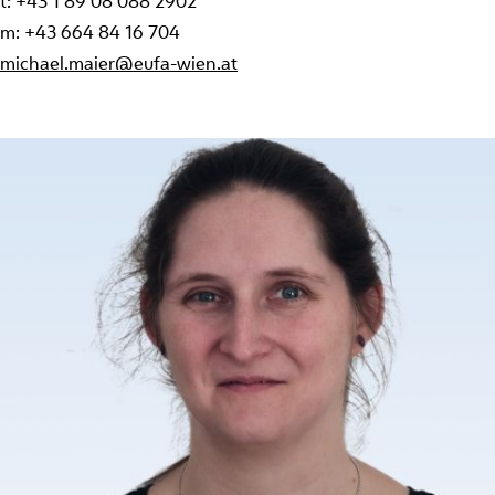
t: +43 1 89 08 088 2902
m: +43 664 84 16 704
michael.maier@eufa-wien.at