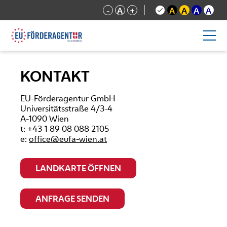
-
A
+
A
A
A
A
KONTAKT
EU-Förderagentur GmbH
Universitätsstraße 4/3-4
A-1090 Wien
t: +43 1 89 08 088 2105
e:
office@eufa-wien.at
LANDKARTE ÖFFNEN
ANFRAGE SENDEN