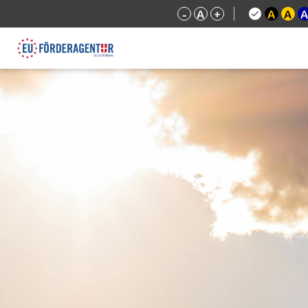
-
A
+
A
A