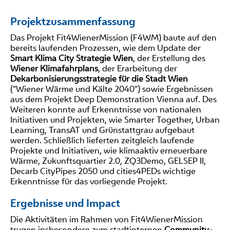
Projektzusammenfassung
Das Projekt Fit4WienerMission (F4WM) baute auf den
bereits laufenden Prozessen, wie dem Update der
Smart Klima City Strategie Wien
, der Erstellung des
Wiener Klimafahrplans
, der Erarbeitung der
Dekarbonisierungsstrategie für die Stadt Wien
(“Wiener Wärme und Kälte 2040”) sowie Ergebnissen
aus dem Projekt Deep Demonstration Vienna auf. Des
Weiteren konnte auf Erkenntnisse von nationalen
Initiativen und Projekten, wie Smarter Together, Urban
Learning, TransAT und Grünstattgrau aufgebaut
werden. Schließlich lieferten zeitgleich laufende
Projekte und Initiativen, wie klimaaktiv erneuerbare
Wärme, Zukunftsquartier 2.0, ZQ3Demo, GELSEP II,
Decarb CityPipes 2050 und cities4PEDs wichtige
Erkenntnisse für das vorliegende Projekt.
Ergebnisse und Impact
Die Aktivitäten im Rahmen von Fit4WienerMission
trugen insbesondere zum stadtinternen
Community-