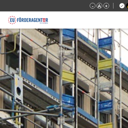
-
A
+