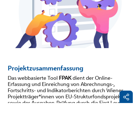
Projektzusammenfassung
Das webbasierte Tool
FPAK
dient der Online-
Erfassung und Einreichung von Abrechnungs-,
Fortschritts- und Indikatorberichten durch Wiener
Projektträger*innen von EU‑Strukturfondsprojekten
sowie der Ausgaben-Prüfung durch die First Level
Control der MA 27, im Falle von Wiener Projekten des
IWB/EFRE-Programms auch der elektronischen
Facebo
Antragseinreichung und des Vertragswesens. Es ist
LinkedI
die erste E-Cohesion-Lösung für diesen
Anwendungsbereich. Das Nachfolgetool für die
E-