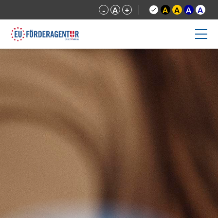
-
A
+
A
A
A
A