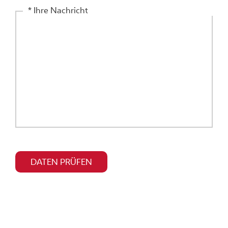
* Ihre Nachricht
Bitte
dieses
DATEN PRÜFEN
Feld
leer
lassen