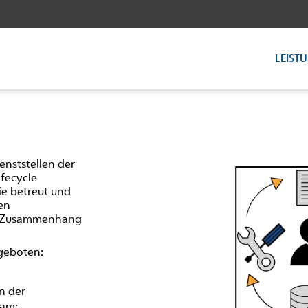
LEIST
enststellen der
fecycle
e betreut und
en
m Zusammenhang
geboten:
n der
sam;