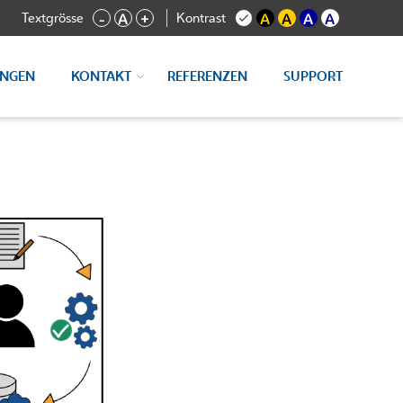
Textgrösse
Kontrast
-
A
+
A
A
A
A
UNGEN
KONTAKT
REFERENZEN
SUPPORT