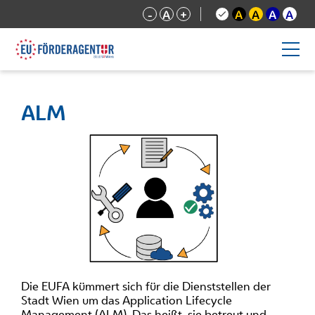
-
A
+
A
A
A
A
ALM
Die EUFA kümmert sich für die Dienststellen der
Stadt Wien um das Application Lifecycle
Management (ALM). Das heißt, sie betreut und