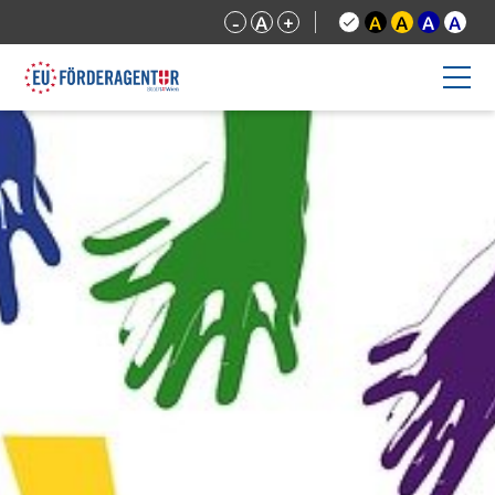
-
A
+
A
A
A
A