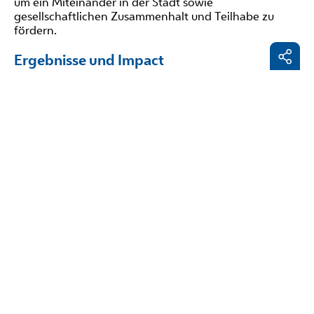
um ein Miteinander in der Stadt sowie
gesellschaftlichen Zusammenhalt und Teilhabe zu
fördern.
Ergebnisse und Impact
Die Methodik der Policy Labs, die eng mit
partizipatorischen Praktiken
verknüpft ist, wird die
Facebo
Teilnehmenden dazu ermutigen, innovative
LinkedI
Interaktionen zu entwickeln. Einerseits werden
Migrant*innen und Asylbewerber*innen zu aktiven
E-
Akteur*innen in lokalen Integrationsstrategien, die in
Mail
der Lage sind, die Umsetzung dieser Strategien zu
beeinflussen, indem sie ihre Ansichten und
Erfahrungen mit relevanten Stakeholdern teilen.
Andererseits entwickeln sich die lokalen Stakeholder
zu kooperativen Akteur*innen, die über die
notwendigen Informationen verfügen, um
funktionierende Strategien umzusetzen.
Daher führen Policy Labs zur Entwicklung von
Maßnahmen der Interessengruppen, die die
Maßnahmen anderer Interessengruppen ergänzen,
während die Praxis der Policy Labs die Optimierung