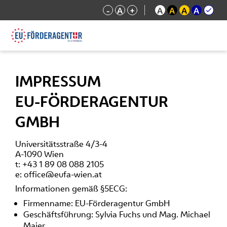
-
A
+
A
A
A
A
IMPRESSUM
EU-FÖRDERAGENTUR
GMBH
Universitätsstraße 4/3-4
A-1090 Wien
t: +43 1 89 08 088 2105
e: office@eufa-wien.at
Informationen gemäß §5ECG:
Firmenname: EU-Förderagentur GmbH
Geschäftsführung: Sylvia Fuchs und Mag. Michael
Maier