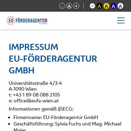
-
A
+
A
A
A
A
IMPRESSUM
EU-FÖRDERAGENTUR
GMBH
Universitätsstraße 4/3-4
A-1090 Wien
t: +43 1 89 08 088 2105
e: office@eufa-wien.at
Informationen gemäß §5ECG:
Firmenname: EU-Förderagentur GmbH
Geschäftsführung: Sylvia Fuchs und Mag. Michael
Maier