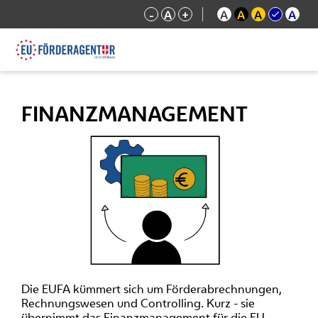
-
A
+
A
A
A
A
FINANZMANAGEMENT
Die EUFA kümmert sich um Förderabrechnungen,
Rechnungswesen und Controlling. Kurz - sie
übernimmt das Finanzmanagement für die EU-