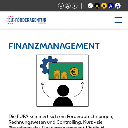
-
A
+
A
A
A
A
FINANZMANAGEMENT
Die EUFA kümmert sich um Förderabrechnungen,
Rechnungswesen und Controlling. Kurz - sie
übernimmt das Finanzmanagement für die EU-