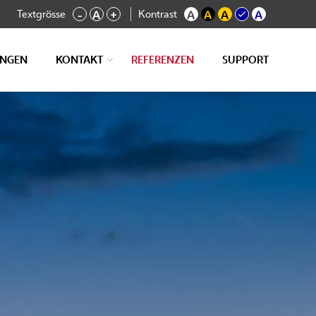
Textgrösse
Kontrast
-
A
+
A
A
A
A
UNGEN
KONTAKT
REFERENZEN
SUPPORT