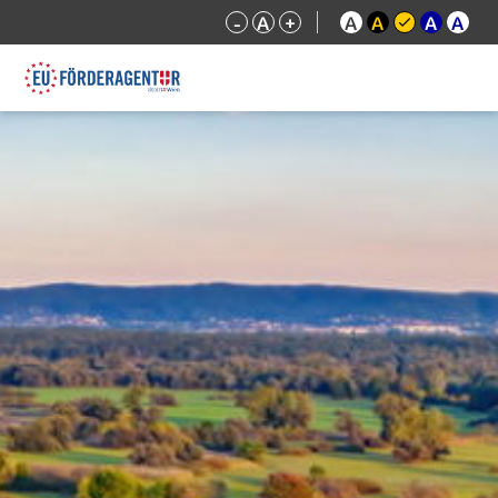
-
A
+
A
A
A
A