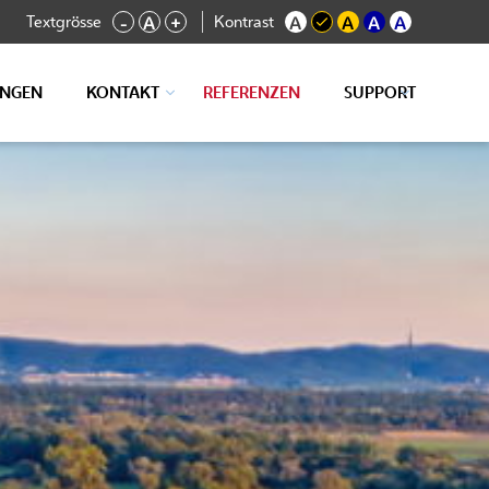
Textgrösse
Kontrast
-
A
+
A
A
A
A
UNGEN
KONTAKT
REFERENZEN
SUPPORT